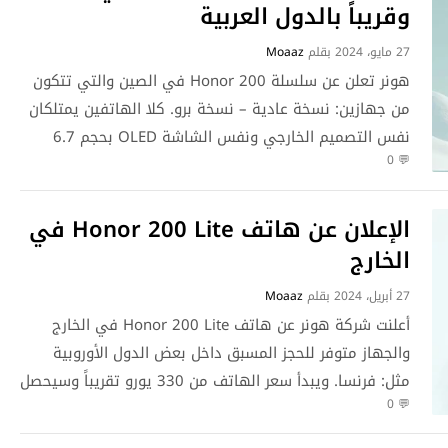
المزيد
وقريباً بالدول العربية
27 مايو، 2024
بقلم
Moaaz
هونر تعلن عن سلسلة Honor 200 في الصين والتي تتكون
من جهازين: نسخة عادية – نسخة برو. كلا الهاتفين يمتلكان
نفس التصميم الخارجي ونفس الشاشة OLED بحجم 6.7
💬 0
بوصة. كما يأتي الجهازين مع كاميرا اساسية بدقة 50
ميجابكسل وبطارية بسعة 5200 ملي امبير. بالإضافة إلى
ذلك تدعم الاجهزة تقنية الشحن السريع بقدرة 100 واط. …
الإعلان عن هاتف Honor 200 Lite في
اقرأ المزيد
الخارج
27 أبريل، 2024
بقلم
Moaaz
أعلنت شركة هونر عن هاتف Honor 200 Lite في الخارج
والجهاز متوفر للحجز المسبق داخل بعض الدول الأوروبية
مثل: فرنسا. ويبدأ سعر الهاتف من 330 يورو تقريباً وسيحصل
💬 0
العملاء على Honor Band 9 و سماعة Honor Choice
Earbuds X5 كهدايا قيمتها 109 يورو عند الحجز المسبق