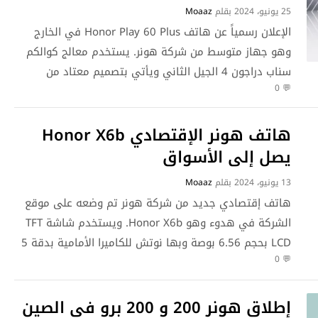
25 يونيو، 2024
بقلم
Moaaz
الإعلان رسمياً عن هاتف Honor Play 60 Plus في الخارج
وهو جهاز متوسط من شركة هونر. يستخدم معالج كوالكم
سناب دراجون 4 الجيل الثاني ويأتي بتصميم معتاد من
💬 0
الشركة ولكنه مميز في هذه الفئة. تم إطلاق الجهاز في
الأسواق الصينية وهو متوفر للشراء حالياً داخل الصين عن
هاتف هونر الإقتصادي Honor X6b
طريق متاجر هونر الرسمية. لنتحدث عن المواصفات والمميزات.
…
اقرأ المزيد
يصل إلى الأسواق
13 يونيو، 2024
بقلم
Moaaz
هاتف إقتصادي جديد من شركة هونر تم وضعه على موقع
الشركة في هدوء وهو Honor X6b. ويستخدم شاشة TFT
LCD بحجم 6.56 بوصة وبها نوتش للكاميرا الأمامية بدقة 5
💬 0
ميجابكسل كما تدعم معدل تحديث 90 هرتز لتجربة أكثر
سلاسة. وبالنظر على ظهر الجهاز ستجد نصميم مميز في
هذه الفئة السعرية بأربعة الوان رائعة (الأخضر – …
اقرأ
إطلاق هونر 200 و 200 برو في الصين