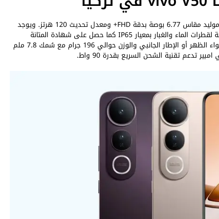
كما توقعت التسريبات، يأتي هاتف فيفو V50 Lite بشاشة اموليد مقاس 6.77 بوصة بدقة FHD+ ومعدل تحديث 120 هرتز. ويوجد
كاميرا امامية داخل ثقب بدقة 32 ميجابكسل. الهاتف مقاومة لقطرات الماء والغبار بمعيار IP65 كما حصل على شهادة المتانة
العسكرية MIL-STD-810H. خامات التصنيع من البلاستيك سواء الظهر أو الإطار الجانبي والوزن حوالي 196 جرام مع سُمك 7.8 ملم