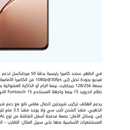
نظام اندرويد 15 بينما واجهة المستخدم Funtouch 15 التي تحتوي على مميزات الذكاء الاصطناعي مثل: Circle to Search.
يدعم الهاتف تركيب شريحتين اتصال مقاس نانو مع دعم شبكات
الذهبي. منفذ
المستشعرات الأساسية منها على سبيل المثال: التقارب – ال