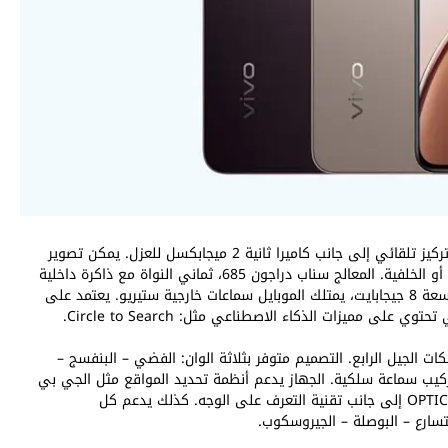
في الظهر، ستجد كاميرا رئيسية بدقة 50 ميجابكسل تدعم تركيز تلقائي إلى جانب كاميرا ثانية 2 ميجابكسل للعزل. يمكن تصوير
فيديو بجودة تصل إلى 1080p@30fps من الكاميرا الأمامية أو الخلفية. المعالج سناب دراجون 685، ثماني النواة مع ذاكرة داخلية
بسعة 128/256 جيجابايت. بينما الرام أو الذاكرة العشوائية بسعة 8 جيجابايت، يمتلك الموبايل سماعات خارجية ستيريو. يعتمد على
 الجيل الرابع. التصميم متوفر بثلاثة الوان: الفضي – البنفسج –
 الشحن تايب سي ولا يوجد منفذ 3.5 ملم لتركيب سماعة سلكية. الجهاز يدعم أنظمة تحديد المواقع مثل الجي بي
إس. وسائل الأمان: بصمة مدمجة أسفل الشاشة من نوع OPTICAL إلى جانب تقنية التعرف على الوجه. كذلك يدعم كل
تسارع – البوصلة – الجيروسكوب.