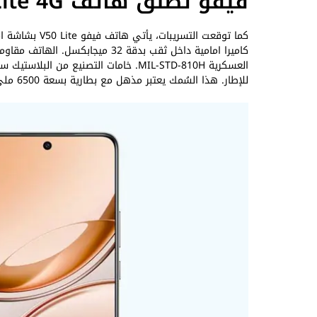
فيفو تطلق هاتف vivo V50 Lite 4G في تركيا
للإطار. هذا السُمك يعتبر مذهل مع بطارية بسعة 6500 ملي امبير تدعم تقنية الشحن السريع بقدرة 90 واط.