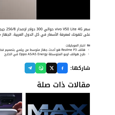
سعر  4G
على تلفونك لمعرفة الأسعار في كل الدول العربية. الجهاز متا
التصنيفات
اخبار الموبايلات
هاتف Realme P3 هو أحدث جهاز متوسط من ريلمي بتصميم فضائي
طرح هواتف اوبو المتوسطة Oppo A5/A5 Energy في الخارج
شاركها:
مقالات ذات صلة