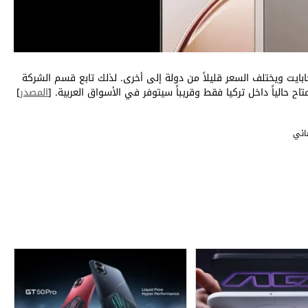
vivo V50 Lite حوالي 300 دولار لإصدار 256/8 جيجابايت ويختلف السعر قليلاً من دولة إلى أخرى. لذلك تابع قسم الشركة
ح حالياً داخل تركيا فقط وقريباً سيتوفر في الأسواق العربية. [
المصدر
]