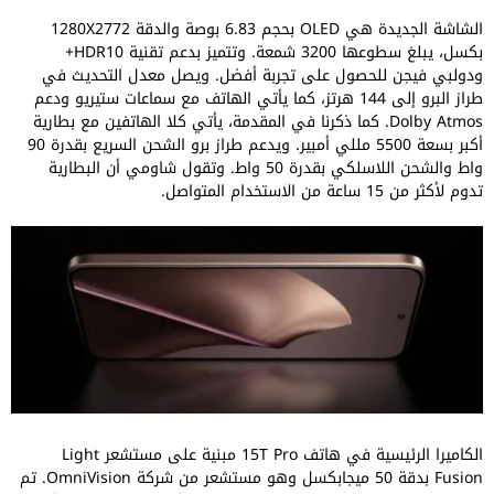
الشاشة الجديدة هي OLED بحجم 6.83 بوصة والدقة 1280X2772
بكسل، يبلغ سطوعها 3200 شمعة. وتتميز بدعم تقنية HDR10+
ودولبي فيجن للحصول على تجربة أفضل. ويصل معدل التحديث في
طراز البرو إلى 144 هرتز، كما يأتي الهاتف مع سماعات ستيريو ودعم
Dolby Atmos. كما ذكرنا في المقدمة، يأتي كلا الهاتفين مع بطارية
أكبر بسعة 5500 مللي أمبير. ويدعم طراز برو الشحن السريع بقدرة 90
واط والشحن اللاسلكي بقدرة 50 واط. وتقول شاومي أن البطارية
تدوم لأكثر من 15 ساعة من الاستخدام المتواصل.
الكاميرا الرئيسية في هاتف 15T Pro مبنية على مستشعر Light
Fusion بدقة 50 ميجابكسل وهو مستشعر من شركة OmniVision. تم