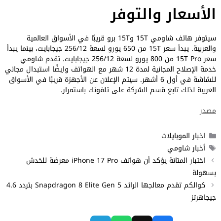
الأسعار والتوفر
سيتوفر هاتف شاومي 15T و15T برو قريبًا في الأسواق العالمية
والعربية. يبدأ سعر 15T من 650 يورو لسعة 256/12 جيجابايت، بينما يبدأ
سعر 15T Pro من 800 يورو لسعة 256/12 جيجابايت. تقدم شاومي
خدمة الإصلاح المجانية لمدة 12 شهر مع الهواتف وايضًا استبدال مجاني
للشاشة في أول 6 أشهر. سيتم الإعلان عن الأجهزة قريبًا في الأسواق
العربية لذلك تابع قسم الشركة على تلفونك باستمرار.
مصدر
التصنيفات
اخبار الموبايلات
الوسوم
أخبار شاومي
اختبار المتانة يؤكد أن هواتف iPhone 17 Pro معرضة للخدش
بسهولة
كوالكم تقدم معالجها الرائد Snapdragon 8 Elite Gen 5 بتردد 4.6
جيجاهرتز