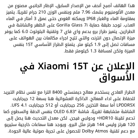
هذا الهاتف أصبح أنحف من الإصدار السابق، الإطار الجانبي مصنوع من
معدن الألومنيوم بسُمك 7.96 ملم وبنفس الوزن 210 جرام تقريبًا. يتميز
بمقاومة الماء والغبار IP68 ويمكنه الغوص حتى عمق 3 أمتار في الماء
العذب. توجد طبقة حماية Gorilla Glass 7i على الظهر والشاشة في
الطرازين. يتميز طراز برو بدعم واي فاي 7 وتقنية البلوتوث 6.0 كما يوفر
ميزة الإتصال دون انترنت والتي تتيح اجراء مكالمات بين الهواتف على
مسافات تصل إلى 1.9 كيلو متر. يتمتع الطراز الأساسي 15T بنفس
الميزة ولكن لمسافة 1.3 كيلومتر فقط.
الإعلان عن Xiaomi 15T في
الأسواق
الطراز العادي يستخدم معالج ديمنستي 8400 الترا مع نفس نظام التبريد
للحفاظ على اداء المعالج. الذاكرة العشوائية هنا بسعة 12 جيجابايت
LPDDR5X أما سعة التخزين 256 جيجابايت أو 512 جيجابايت UFS 4.1.
الشاشة متشابهة تقريبًا، شاشة OLED 6.83″ بنفس الدقة والسطوع كما
تدعم تقينة HDR10+ ودولبي فيجن. لكن معدل التحديث هنا يصل إلى
120 هرتز وليس 144 هرتز مثل البرو. ويوجد هنا سماعات خارجية ستيريو
مع دعم تقنية Dolby Atmos للحصول على تجربة صوتية عالية الجودة.