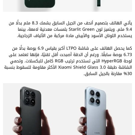
يأتي الهاتف بتصميم أنحف من الجيل السابق بسُمك 8.3 ملم بدلًا من
9.4 ملم. ويتميز لون Starlit Green بلمسات معدنية لامعة، بينما
يستخدم اللونان الأسود والأبيض مادة مركبة من الألياف الزجاجية.
كما يحصل الهاتف على شاشة LTPO أكبر بقياس 6.9 بوصة بدلًا من
6.73 بوصة سابقًا. ورغم أن الدقة أصبحت أقل تقنيًا، فإنها تعتمد على
لوحة HyperRGB التي تستخدم ترتيب RGB كامل للبكسلات. وتحمي
الشاشة طبقة Xiaomi Shield Glass 3.0 الأكثر مقاومة للسقوط بنسبة
30% مقارنة بالجيل السابق.