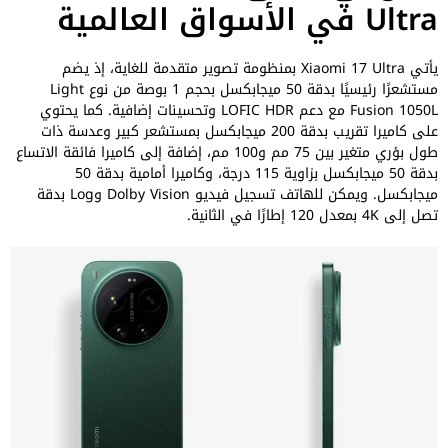
Ultra في الأسواق العالمية
يأتي Xiaomi 17 Ultra بمنظومة تصوير متقدمة للغاية، إذ يضم
مستشعرًا رئيسيًا بدقة 50 ميجابكسل بحجم 1 بوصة من نوع Light
Fusion 1050L مع دعم LOFIC HDR وتحسينات إضافية. كما يحتوي
على كاميرا تقريب بدقة 200 ميجابكسل بمستشعر كبير وعدسة ذات
طول بؤري متغير بين 75 مم و100 مم، إضافة إلى كاميرا فائقة الاتساع
بدقة 50 ميجابكسل بزاوية 115 درجة، وكاميرا أمامية بدقة 50
ميجابكسل. ويمكن للهاتف تسجيل فيديو Dolby Vision وLog بدقة
تصل إلى 4K بمعدل 120 إطارًا في الثانية.