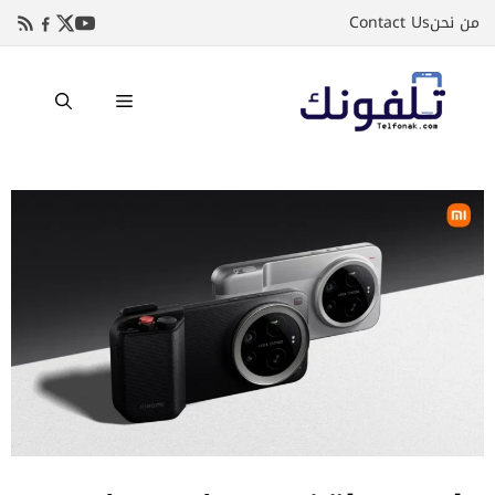
نتقل
من نحن
Contact Us
لى
لمحتوى
القائمة