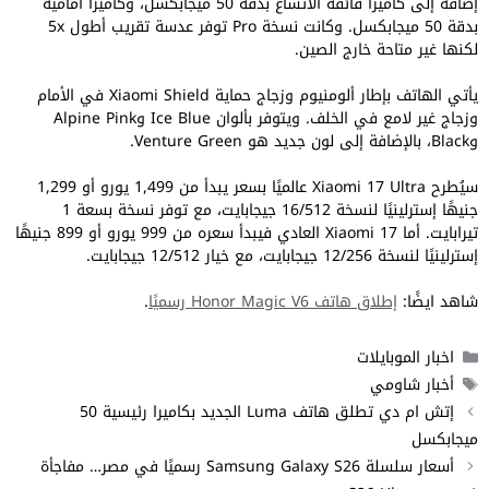
إضافة إلى كاميرا فائقة الاتساع بدقة 50 ميجابكسل، وكاميرا أمامية
بدقة 50 ميجابكسل. وكانت نسخة Pro توفر عدسة تقريب أطول 5x
لكنها غير متاحة خارج الصين.
يأتي الهاتف بإطار ألومنيوم وزجاج حماية Xiaomi Shield في الأمام
وزجاج غير لامع في الخلف. ويتوفر بألوان Ice Blue وAlpine Pink
وBlack، بالإضافة إلى لون جديد هو Venture Green.
سيُطرح Xiaomi 17 Ultra عالميًا بسعر يبدأ من 1,499 يورو أو 1,299
جنيهًا إسترلينيًا لنسخة 16/512 جيجابايت، مع توفر نسخة بسعة 1
تيرابايت. أما Xiaomi 17 العادي فيبدأ سعره من 999 يورو أو 899 جنيهًا
إسترلينيًا لنسخة 12/256 جيجابايت، مع خيار 12/512 جيجابايت.
شاهد ايضًا:
إطلاق هاتف Honor Magic V6 رسميًا
.
التصنيفات
اخبار الموبايلات
الوسوم
أخبار شاومي
إتش ام دي تطلق هاتف Luma الجديد بكاميرا رئيسية 50
ميجابكسل
أسعار سلسلة Samsung Galaxy S26 رسميًا في مصر… مفاجأة