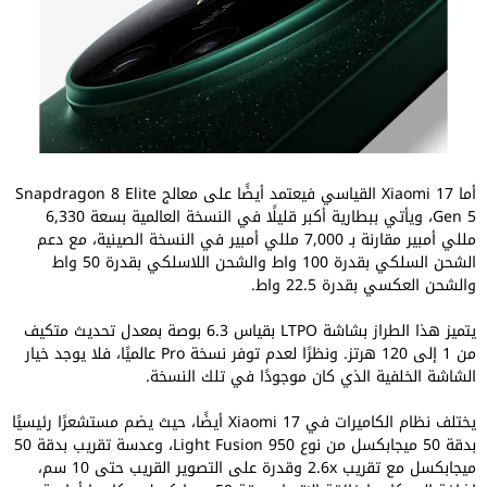
أما Xiaomi 17 القياسي فيعتمد أيضًا على معالج Snapdragon 8 Elite
Gen 5، ويأتي ببطارية أكبر قليلًا في النسخة العالمية بسعة 6,330
مللي أمبير مقارنة بـ 7,000 مللي أمبير في النسخة الصينية، مع دعم
الشحن السلكي بقدرة 100 واط والشحن اللاسلكي بقدرة 50 واط
والشحن العكسي بقدرة 22.5 واط.
يتميز هذا الطراز بشاشة LTPO بقياس 6.3 بوصة بمعدل تحديث متكيف
من 1 إلى 120 هرتز. ونظرًا لعدم توفر نسخة Pro عالميًا، فلا يوجد خيار
الشاشة الخلفية الذي كان موجودًا في تلك النسخة.
يختلف نظام الكاميرات في Xiaomi 17 أيضًا، حيث يضم مستشعرًا رئيسيًا
بدقة 50 ميجابكسل من نوع Light Fusion 950، وعدسة تقريب بدقة 50
ميجابكسل مع تقريب 2.6x وقدرة على التصوير القريب حتى 10 سم،