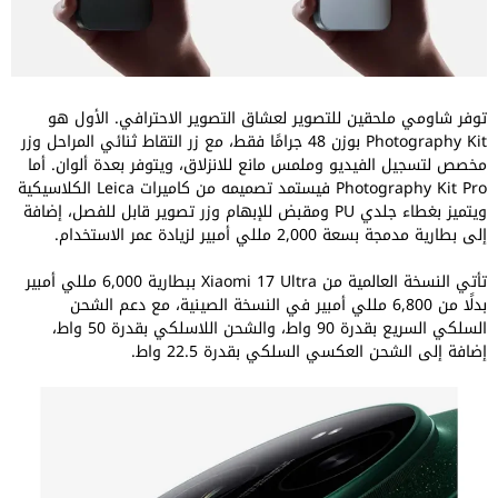
توفر شاومي ملحقين للتصوير لعشاق التصوير الاحترافي. الأول هو
Photography Kit بوزن 48 جرامًا فقط، مع زر التقاط ثنائي المراحل وزر
مخصص لتسجيل الفيديو وملمس مانع للانزلاق، ويتوفر بعدة ألوان. أما
Photography Kit Pro فيستمد تصميمه من كاميرات Leica الكلاسيكية
ويتميز بغطاء جلدي PU ومقبض للإبهام وزر تصوير قابل للفصل، إضافة
إلى بطارية مدمجة بسعة 2,000 مللي أمبير لزيادة عمر الاستخدام.
تأتي النسخة العالمية من Xiaomi 17 Ultra ببطارية 6,000 مللي أمبير
بدلًا من 6,800 مللي أمبير في النسخة الصينية، مع دعم الشحن
السلكي السريع بقدرة 90 واط، والشحن اللاسلكي بقدرة 50 واط،
إضافة إلى الشحن العكسي السلكي بقدرة 22.5 واط.