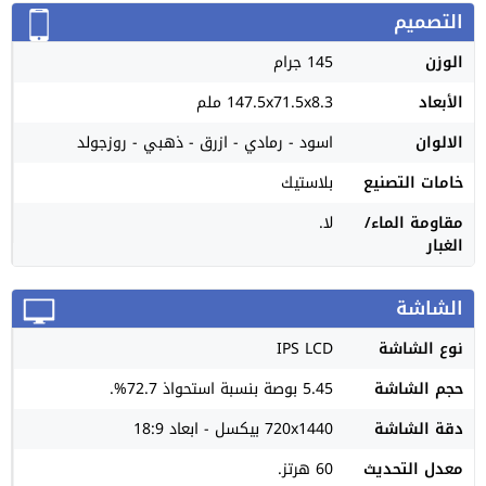
التصميم
الوزن
145 جرام
الأبعاد
147.5x71.5x8.3 ملم
الالوان
اسود - رمادي - ازرق - ذهبي - روزجولد
خامات التصنيع
بلاستيك
مقاومة الماء/
لا.
الغبار
الشاشة
نوع الشاشة
IPS LCD
حجم الشاشة
5.45 بوصة بنسبة استحواذ 72.7%.
دقة الشاشة
720x1440 بيكسل - ابعاد 18:9
معدل التحديث
60 هرتز.