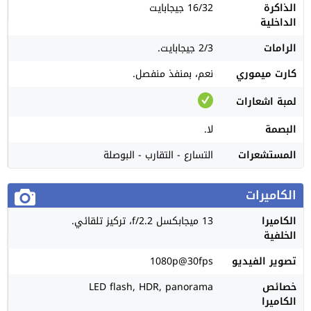
الذاكرة
16/32 جيجابايت
الداخلية
الرامات
2/3 جيجابايت.
كارت ميموري
نعم، بمنفذ منفصل.
لمبة اشعارات
البصمة
لا.
المستشعرات
التسارع - التقارب - البوصلة
الكاميرات
الكاميرا
13 ميجابكسل f/2.2، تركيز تلقائي.
الخلفية
تصوير الفيديو
1080p@30fps
خصائص
LED flash, HDR, panorama
الكاميرا