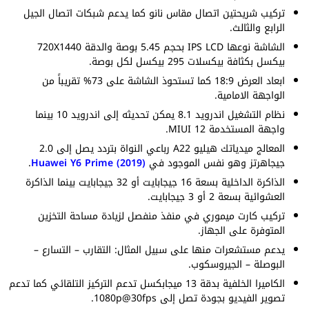
تركيب شريحتين اتصال مقاس نانو كما يدعم شبكات اتصال الجيل
الرابع والثالث.
الشاشة نوعها IPS LCD بحجم 5.45 بوصة والدقة 720X1440
بيكسل بكثافة بيكسلات 295 بيكسل لكل بوصة.
ابعاد العرض 18:9 كما تستحوذ الشاشة على 73% تقريباً من
الواجهة الامامية.
نظام التشغيل اندرويد 8.1 يمكن تحديثه إلى اندرويد 10 بينما
واجهة المستخدمة MIUI 12.
المعالج ميدياتك هيليو A22 رباعي النواة بتردد يصل إلى 2.0
جيجاهرتز وهو نفس الموجود في
Huawei Y6 Prime (2019)
.
الذاكرة الداخلية بسعة 16 جيجابايت أو 32 جيجابايت بينما الذاكرة
العشوائية بسعة 2 أو 3 جيجابايت.
تركيب كارت ميموري في منفذ منفصل لزيادة مساحة التخزين
المتوفرة على الجهاز.
يدعم مستشعرات منها على سبيل المثال: التقارب – التسارع –
البوصلة – الجيروسكوب.
الكاميرا الخلفية بدقة 13 ميجابكسل تدعم التركيز التلقائي كما تدعم
تصوير الفيديو بجودة تصل إلى 1080p@30fps.