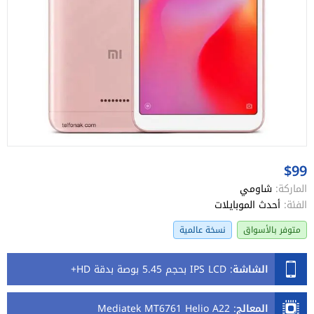
$99
الماركة:
شاومي
الفئة:
أحدث الموبايلات
متوفر بالأسواق
نسخة عالمية
الشاشة
:
IPS LCD بحجم 5.45 بوصة بدقة HD+
المعالج
:
Mediatek MT6761 Helio A22