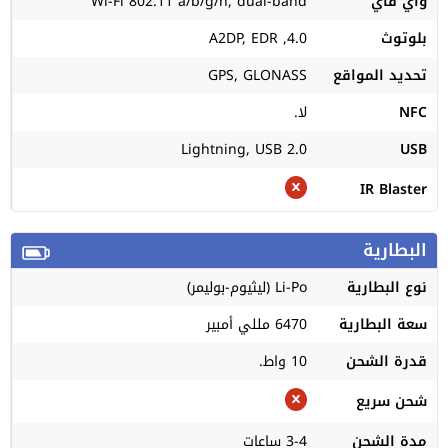
واي فاي
Wi-Fi 802.11 a/b/g/n, dual-band
بلوتوث
4.0, A2DP, EDR
تحديد المواقع
GPS, GLONASS
NFC
لا.
Lightning, USB 2.0
USB
IR Blaster
البطارية
نوع البطارية
Li-Po (ليثيوم-بوليمر)
سعة البطارية
6470 مللي أمبير
قدرة الشحن
10 واط.
شحن سريع
مدة الشحن
3-4 ساعات