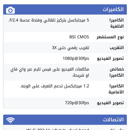
الكاميرات
الكاميرا
5 ميجابكسل بتركيز تلقائي وفتحة عدسة f/2.4.
الخلفية
نوع المستشعر
BSI CMOS
التقريب
تقريب رقمي حتى 3X
تصوير الفيديو
1080p@30fps
خصائص
مكالمات الفيديو على فيس تايم عبر واي فاي
الكاميرا
او شريحة.
الكاميرا
1.2 ميجابكسل تدعم التعرف على الوجه.
الأمامية
تصوير الفيديو
720p@30fps
الاتصالات