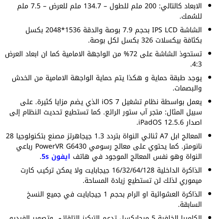
الابعاد كالتالي: 200 ملم للطول – 134.7 ملم للعرض – 7.5 ملم
للسُمك.
الشاشة IPS LCD بحجم 7.9 بوصة والدقة 1536*2048 بكسل
بكثافة بيكسلات 326 بكسل لكل بوصة.
تستحوذ الشاشة على 72% من الواجهة الامامية كما ان ابعاد العرض
4:3.
يوجد طبقة حماية و هكذا يتم حماية الواجهة الامامية من الخدش
والبصمات.
يعمل بواسطة نظام تشغيل iOS 7 الذي يضم مزايا كثيرة. على
سبيل المثال: متجر آب ستور الرائع. كما تستطيع تحديث النظام إلى
اصدار iPadOS 12.5.6.
المعالج ابل A7 ثنائي النواة بتردد 1.3 جيجاهرتز مصنع بتكنولوجيا 28
نانومتر. كما يحتوي على معالج رسومي PowerVR G6430 رباعي
النواة وهو نفس المعالج الموجود في هاتف
ايفون 5s
.
الذاكرة الداخلية 16/32/64/128 جيجابايت ولا يمكن تركيب كارت
ميموري لذلك لن تستطيع زيادة المساحة.
الذاكرة العشوائية او الرام بحجم 1 جيجابايت في جميع النسخ
السابقة.
الكاميرا الخلفية 5 ميجابكسل تدعم التركيز التلقائي وتصوير الفيديو