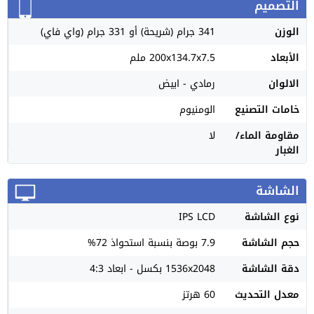
التصميم
الوزن
341 جرام (شريحة) أو 331 جرام (واي فاي)
الأبعاد
200x134.7x7.5 ملم
الالوان
رمادي - ابيض
خامات التصنيع
الومنيوم
مقاومة الماء/
لا
الغبار
الشاشة
نوع الشاشة
IPS LCD
حجم الشاشة
7.9 بوصة بنسبة استحواذ 72%
دقة الشاشة
1536x2048 بكسل - ابعاد 4:3
معدل التحديث
60 هرتز