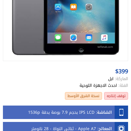
$399
الماركة:
ابل
الفئة:
احدث الاجهزة اللوحية
توقف إنتاجه
نسخة الشرق الأوسط
الشاشة
:
IPS LCD بحجم 7.9 بوصة بدقة 1536p
المعالج
:
Apple A7 - ثنائي النواة - 28 نانومتر