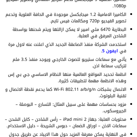
1080p.
الكاميرا الامامية 1.2 ميجابكسل موجودة في الحافة العلوية وتدعم
تصوير الفيديو 720p ومكالمات فيس تايم.
البطارية 6470 ملي امبير لا يمكن ازالتها ويتم شحنها بواسطة
الشاحن المرفق في العلبة.
استخدمت الشركة منفذ الصاعقة الجديد الذي اعلنت عنه لاول مرة
في
ايفون 5
.
يأتي مع سماعات ستيريو للصوت الخارجي ويوجد منفذ 3.5 ملم
لتركيب سماعة اذن.
انظمة تحديد المواقع العالمية منها النظام الاساسي جي بي إس
وهذه الانظمة مهمة لتطبيقات كثيرة.
الاتصال بشبكات Wi-Fi 802.11 a/b/g/n كما يدعم نقطة الاتصال و
تقنية البلوتوث.
مزود بحساسات مهمة على سبيل المثال: التسارع – البوصلة –
الجيروسكوب.
محتويات العلبة: جهاز iPad mini 2 – رأس الشاحن – كابل الشحن –
سماعات الاذن – اوراق الضمان – دبوس الشريحة – دليل الاستخدام.
في النهاية يمكن معرفة المزيد حول هذا الايباد عن طريق جدول