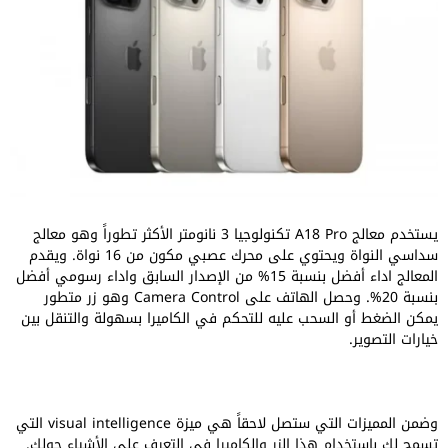
يستخدم معالج A18 Pro تكنولوجيا 3 نانومتر الأكثر تطوراً وهو معالج
سداسي النواة ويحتوي على محرك عصبي مكون من 16 نواة. ويقدم
المعالج اداء أفضل بنسبة 15% من الإصدار السابق واداء رسومي أفضل
بنسبة 20%. وحصل الهاتف على Camera Control وهو زر متطور
يمكن الضغط أو السحب عليه للتحكم في الكاميرا بسهولة والتنقل بين
خيارات التصوير.
وضمن المميزات التي ستصل لاحقاً هي ميزة visual intelligence التي
تسمح لك باستخدام هذا الزر والكاميرا في التعرف على الأشياء حولك.