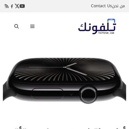
نتقل
من نحن
Contact Us
لى
لمحتوى
القائمة