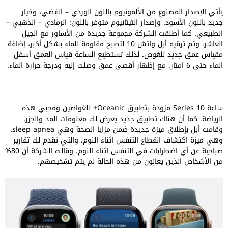
يأتي الإصدار المصنوع من الألمونيوم باللون الوردي – الفضي، وخيار
جديد باللون الأسود. وإصدار التيتانيوم متوفر باللون: الرمادي – الذهبي –
الطبيعي. كما أطلقت الشركة مجموعة جديدة من الأساور مع الجيل
العاشر. وتم ترقيه أبل واتش 10 لتصبح مقاومة للماء بشكل أكبر، إضافة
مقياس عمق جديد للغوص. لذلك تستطيع الساعة قياس العمق أسفل
الماء حتى 6 امتار. مع إظهار أقصى عمق وصلت إليه ودرجة حرارة الماء.
ساعة Series 10 مزودة بتطبيق Oceanic+ للغواصين ومحبي هذه
الرياضة. كما أن هناك تطبيق جديد يعرض لك معلومات المد والجزر.
وقامت أبل بإطلاق ميزة جديدة ضمن مزايا الصحة وهي sleep apnea.
وهي ميزة اكتشاف انقطاع التنفس اثناء النوم. والتي تقدم لك تقارير
صباحية عن أي اضطرابات في التنفس اثناء النوم. وقالت الشركة أن 80%
من الأشخاص الذين يعانون من هذه الحالة لم يتم تشخيصهم.