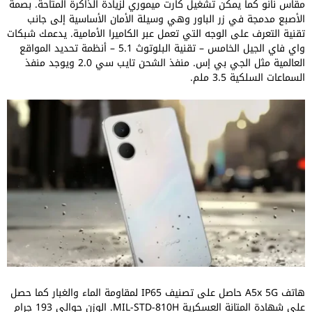
مقاس نانو كما يمكن تشغيل كارت ميموري لزيادة الذاكرة المتاحة. بصمة
الأصبع مدمجة في زر الباور وهي وسيلة الأمان الأساسية إلى جانب
تقنية التعرف على الوجه التي تعمل عبر الكاميرا الأمامية. يدعمك شبكات
واي فاي الجيل الخامس – تقنية البلوتوث 5.1 – أنظمة تحديد المواقع
العالمية مثل الجي بي إس. منفذ الشحن تايب سي 2.0 ويوجد منفذ
السماعات السلكية 3.5 ملم.
هاتف A5x 5G حاصل على تصنيف IP65 لمقاومة الماء والغبار كما حصل
على شهادة المتانة العسكرية MIL-STD-810H. الوزن حوالي 193 جرام