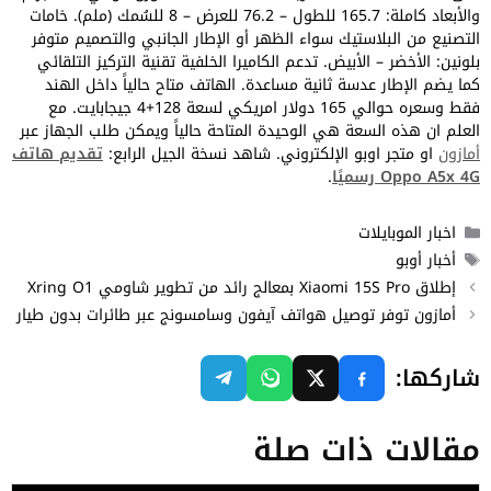
والأبعاد كاملة: 165.7 للطول – 76.2 للعرض – 8 للسُمك (ملم). خامات
التصنيع من البلاستيك سواء الظهر أو الإطار الجانبي والتصميم متوفر
بلونين: الأخضر – الأبيض. تدعم الكاميرا الخلفية تقنية التركيز التلقائي
كما يضم الإطار عدسة ثانية مساعدة. الهاتف متاح حالياً داخل الهند
فقط وسعره حوالي 165 دولار امريكي لسعة 128+4 جيجابايت. مع
العلم ان هذه السعة هي الوحيدة المتاحة حالياً ويمكن طلب الجهاز عبر
أمازون
او متجر اوبو الإلكتروني. شاهد نسخة الجيل الرابع:
تقديم هاتف
Oppo A5x 4G رسميًا
.
التصنيفات
اخبار الموبايلات
الوسوم
أخبار أوبو
إطلاق Xiaomi 15S Pro بمعالج رائد من تطوير شاومي Xring O1
أمازون توفر توصيل هواتف آيفون وسامسونج عبر طائرات بدون طيار
شاركها:
مقالات ذات صلة