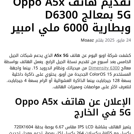
تقديم هاتف Oppo A5x
5G بمعالج D6300
وبطارية 6000 ملي امبير
24 مايو، 2025
بقلم
Moaaz
كشفت شركة اوبو اليوم عن هاتف
A5x 5G
الذي يدعم شبكات الجيل
الخامس بعد أسبوع من تقديم نسخة الجيل الرابع. يعمل الهاتف بواسطة
معالج
Dimensity 6300
من ميدياتك ونظام اندرويد 15. بينما واجهة
المستخدم ColorOS 15 الجديدة من أوبو. يحتوي على ذاكرة داخلية
بسعة 128 جيجابايت بينما الذاكرة العشوائية أو الرام بسعة 4 جيجابايت.
لنتعرف اكثر على مواصفات ومميزات الهاتف.
الإعلان عن هاتف Oppo A5x
5G في الخارج
يتميز الهاتف بشاشة IPS LCD مقاس 6.67 بوصة بدقة 720X1604
بكسل مع كثافة بيكسلات 264 بكسل لكل بوصة. تدعم معدل تحديث