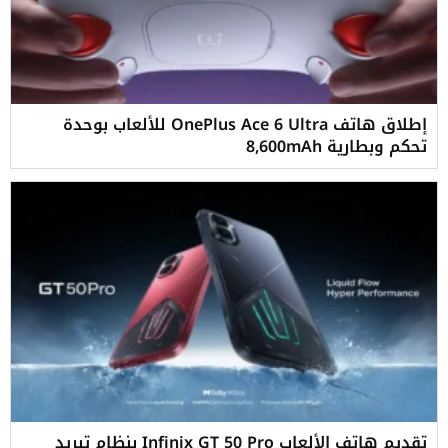
إطلاق هاتف OnePlus Ace 6 Ultra للألعاب بوحدة
تحكم وبطارية 8,600mAh
تقديم هاتف الألعاب Infinix GT 50 Pro بنظام تبريد