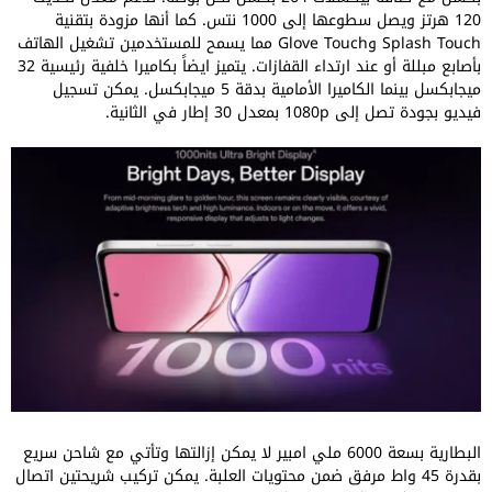
120 هرتز ويصل سطوعها إلى 1000 نتس. كما أنها مزودة بتقنية
Splash Touch وGlove Touch مما يسمح للمستخدمين تشغيل الهاتف
بأصابع مبللة أو عند ارتداء القفازات. يتميز ايضاً بكاميرا خلفية رئيسية 32
ميجابكسل بينما الكاميرا الأمامية بدقة 5 ميجابكسل. يمكن تسجيل
فيديو بجودة تصل إلى 1080p بمعدل 30 إطار في الثانية.
البطارية بسعة 6000 ملي امبير لا يمكن إزالتها وتأتي مع شاحن سريع
بقدرة 45 واط مرفق ضمن محتويات العلبة. يمكن تركيب شريحتين اتصال