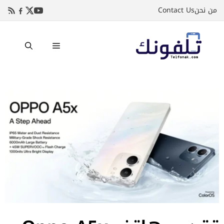
نتقل
من نحن
Contact Us
لى
لمحتوى
القائمة