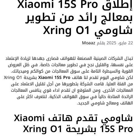
إطلاق Xiaomi 15S Pro
بمعالج رائد من تطوير
شاومي Xring O1
22 مايو، 2025
بقلم
Moaaz
تبذل الشركات الصينية المصنعة للهواتف قصارى جهدها لزيادة الإعتماد
على نفسها، والقليل نجح في تطوير معالجات خاصة. في ظل العروض
القوية والسيطرة التامة على سوق المعالجات من كوالكم وميدياتك.
لكن شاومي اليوم تقدم لنا هاتف
Xiaomi 15S Pro
بشريحة Xring O1
من الفئة العليا. قامت الشركة بتطويرها من أجل تقليل الاعتماد على
المعالجات الأخرى. ومن المتوقع ان تقدم اداء قوي ينافس المعالجات
الرائدة المتاحة حالياً في سوق الهواتف الذكية. لنتعرف اكثر على
الهاتف ومعالج شاومي الجديد.
شاومي تقدم هاتف Xiaomi
15S Pro بشريحة Xring O1