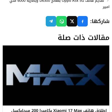
تقديم هاتف Oppo A5x 5G بمعالج D6300 وبطارية 6000 ملي
امبير
شاركها:
مقالات ذات صلة
إطلاق هاتف Xiaomi 17 Max بكاميرا 200 ميجابكسل