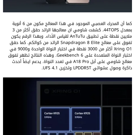
كما أن المحرك العصبي الموجود في هذا المعالج مكون من 6 أنوية
بمعدل 44TOPS. كشفت شاومي ان معالجها الرائد حقق أكثر من 3
ملايين نقطة على تطبيق AnTuTu لقياس الأداء. وبهذا الرقم يكون
تفوق على معالج Snapdragon 8 Elite الرائد من كوالكم. كما حقق
Xring O1 أكثر من 3000 نقطة في اختبار النواة الواحدة و9000 في
اختبار النواة المتعددة على Geekbench 6. وهذه النتائج تظهر تفوق
معالج شاومي على أبل A18 Pro في تعدد النواة. يدعم ايضاً أحدث
ذاكرة وصول عشوائي LPDDR5T وتخزين UFS 4.1.