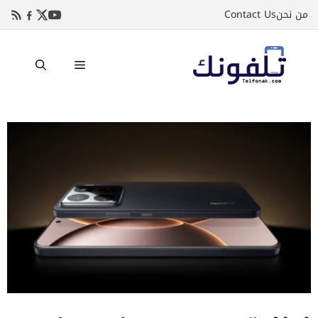
نتقل
من نحن
Contact Us
لى
لمحتوى
القائمة