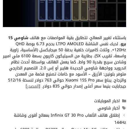
باستثناء تغيير المعالج، تتطابق بقية المواصفات مع هاتف
شاومي 15
برو
. لديك نفس الشاشة LTPO AMOLED بحجم 6.73 بوصة QHD
+120Hz. وثلاث كاميرات خلفية بدقة 50 ميجابكسل (الأساسية، زاوية
واسعة، تقريب 5X). بطارية من السيليكون كاربون بسعة 6100 ملي امبير
وشاحن سريع بقدرة 90 واط. كما يعمل الهاتف بواسطة أحدث نظام
اندرويد وواجهة شاومي الجديدة هايبر أو إس 2.0. التصميم الخارجي
متوفر بلونين: الأزرق – الأسود مع خامات تصنيع فخمة من المعدن
والزجاج. يبلغ سعر Xiaomi 15S Pro حوالي 763 دولار لنسخة 512/16
جيجابايت بنيما سعر أعلى إصدار حوالي 835 دولار. [
المصدر
]
التصنيفات
اخبار الموبايلات
الوسوم
أخبار شاومي
إطلاق هاتف الألعاب Infinix GT 30 Pro بمعالج أقوى وشاشة
144Hz