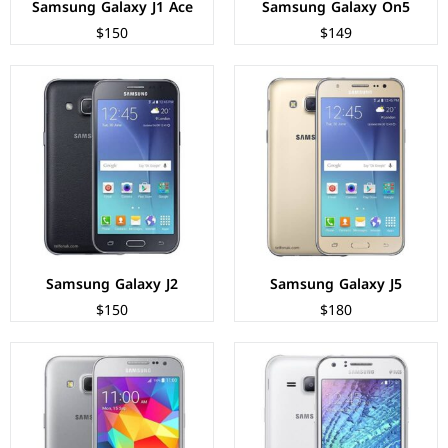
Samsung Galaxy J1 Ace
Samsung Galaxy On5
$150
$149
الشاشة:
TFT LCD بحجم 4.3 بوصة بدقة 480px
الشاشة:
TFT LCD بحجم 4.5 بوصة بدقة 480px
المعالج:
Spreadtrum - ثنائي النواة
المعالج:
Qualcomm MSM8916 Snapdragon 410
الكاميرات:
خلفية 5 م.ب / امامية 2 م.ب
الكاميرات:
خلفية 5 م.ب / امامية 2 م.ب
الذاكرة+الرام:
4 جيجابايت + 512 ميجابايت
الذاكرة+الرام:
8 + 1 جيجابايت
نظام التشغيل:
Android 4.4.4 (KitKat)
نظام التشغيل:
Android 4.4.4 (KitKat)
البطارية:
1850 ملي أمبير
البطارية:
2000 ملي امبير
عرض المواصفات ←
عرض المواصفات ←
Samsung Galaxy J2
Samsung Galaxy J5
$150
$180
الشاشة:
Super AMOLED بحجم 4.5 بوصة بدقة 540px
الشاشة:
TFT LCD بحجم 3.3 بوصة بدقة 240px
المعالج:
Qualcomm MSM8916 Snapdragon 410
المعالج:
Spreadtrum SC7715
الكاميرات:
خلفية 8 م.ب/ امامية 5 م.ب.
الكاميرات:
2 ميجابكسل
الذاكرة+الرام:
16 + 1/1.5 جيجابايت
الذاكرة+الرام:
4 جيجابايت + 512 ميجابايت