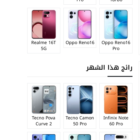
Realme 16T
Oppo Reno16
Oppo Reno16
5G
Pro
رائج هذا الشهر
Tecno Pova
Tecno Camon
Infinix Note
Curve 2
50 Pro
60 Pro