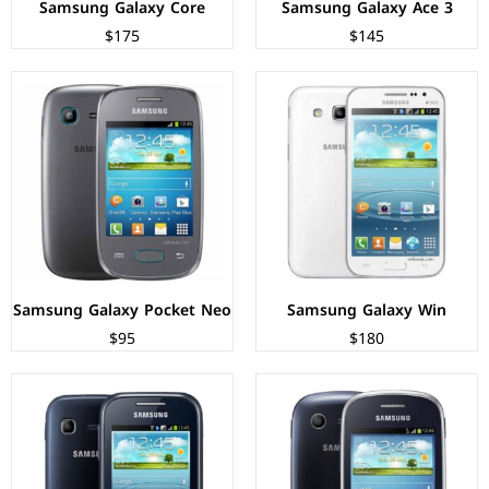
Samsung Galaxy Core
Samsung Galaxy Ace 3
$175
$145
الشاشة:
TFT LCD بحجم 3 بوصة بدقة 240px
الشاشة:
TFT LCD بحجم 2.8 بوصة بدقة 240px
المعالج:
1.0GHz Cortex-A5
المعالج:
850MHz Cortex-A9
الكاميرات:
2 ميجابكسل
الكاميرات:
2 ميجابكسل
الذاكرة+الرام:
4 جيجابايت + 512 ميجابايت
الذاكرة+الرام:
4 جيجابايت
نظام التشغيل:
Android 4.1.2 (Jelly Bean)
نظام التشغيل:
Android 4.0 (Ice Cream Sandwich)
البطارية:
1200 ملي امبير
البطارية:
1200 ملي امبير
عرض المواصفات ←
عرض المواصفات ←
Samsung Galaxy Pocket Neo
Samsung Galaxy Win
$95
$180
الشاشة:
TFT LCD بحجم 3.27 بوصة بدقة 320px
الشاشة:
سوبر اموليد بلس بحجم 4.5 بوصة بدقة 480px
المعالج:
Qualcomm Snapdragon S1
المعالج:
Qualcomm Snapdragon 400
الكاميرات:
3.15 ميجابكسل
الكاميرات:
خلفية 5 م.ب / امامية 1.3 م.ب
الذاكرة+الرام:
4 جيجابايت + 768 ميجابايت
الذاكرة+الرام:
4/8 + 1 جبجابايت