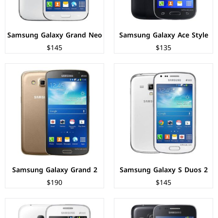
عرض المواصفات ←
عرض المواصفات ←
Samsung Galaxy Grand Neo
Samsung Galaxy Ace Style
$145
$135
الشاشة:
TFT LCD بحجم 4.3 بوصة بدقة 480px
الشاشة:
TFT LCD بحجم 4 بوصة بدقة 480px
المعالج:
ثنائي النواة - 1.2 جيجاهرتز
المعالج:
1.0GHz Cortex-A5
الكاميرات:
خلفية 5 م.ب / امامية VGA
الكاميرات:
2 ميجابكسل
الذاكرة+الرام:
4 جيجابايت + 512 ميجابايت
الذاكرة+الرام:
4 جيجابايت + 512 ميجابايت
نظام التشغيل:
Android 4.2.2 (Jelly Bean)
نظام التشغيل:
Android 4.1.2 (Jelly Bean)
البطارية:
1800 ملي امبير
البطارية:
1500 ملي امبير
عرض المواصفات ←
عرض المواصفات ←
Samsung Galaxy Grand 2
Samsung Galaxy S Duos 2
$190
$145