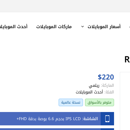
أسعار الموبايلات
ماركات الموبايلات
أحدث الموبايل
$220
الماركة:
ريلمي
الفئة:
أحدث الموبايلات
متوفر بالأسواق
نسخة عالمية
الشاشة
:
IPS LCD بحجم 6.6 بوصة بدقة FHD+