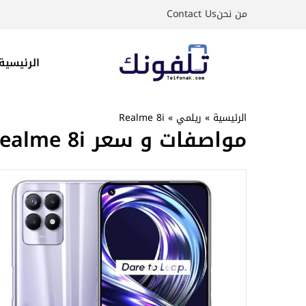
نتقل
من نحن
Contact Us
لى
لمحتوى
الرئيسية
الرئيسية
»
ريلمي
»
Realme 8i
مواصفات و سعر Realme 8i