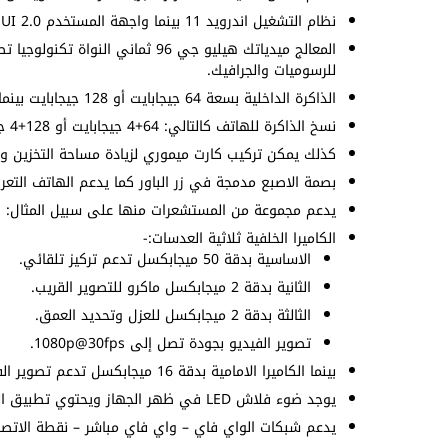
نظام التشغيل اندرويد 11 بينما واجهة المستخدم Realme UI 2.0 التي تضم مزايا كثيرة للمستخدم.
للرسوميات والجرافيك.
الذاكرة الداخلية بسعة 64 جيجابايت أو 128 جيجابايت بينما الذاكرة العشوائية بسعة 4 جيجابايت أو 6 جيجابايت.
نسخ الذاكرة للهاتف كالتالي: 64+4 جيجابايت أو 128+4 جيجابايت أو 128+6 جيجابايت.
كذلك يمكن تركيب كارت ميموري لزيادة مساحة التخزين و
بصمة الاصبع مدمجة في زر الباور كما يدعم الهاتف التعرف
يدعم مجموعة من المستشعرات منها على سبيل المثال: الت
الكاميرا الخلفية ثلاثية العدسات:-
الاساسية بدقة 50 ميجابكسل تدعم تركيز تلقائي.
الثانية بدقة 2 ميجابكسل ماكرو للتصوير القريب.
الثالثة بدقة 2 ميجابكسل للعزل وتحديد العمق.
تصوير الفيديو بجودة تصل إلى 1080p@30fps.
بينما الكاميرا الامامية بدقة 16 ميجابكسل تدعم تصوير الفيديو بجودة 1080p@30fps.
يوجد ضوء فلاش LED في ظهر الجهاز ويحتوي تطبيق الكاميرا على اوضاع تصوير متنوعة.
يدعم شبكات الواي فاي – واي فاي مباشر – نقطة الاتصال