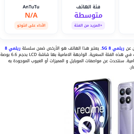
فئة الهاتف
AnTuTu
متوسطة
N/A
+المزيد من الفئة
الأداء على انتوتو
ريلمي 8 5G
. يعتبر هذا الهاتف هو الأرخص ضمن سلسلة
ريلمي 8
الجديدة ويأتي مع معالج ميدياتك G96 مناسب لمحبي الألعاب في هذه الفئة السعرية. الواجهة الامامية بها شاشة LCD بحجم 6.6 بوصة
للكاميرا الامامية. سنتحدث عن مواصفات الموبايل و المميزات أو العيوب الموجودة به
ر.