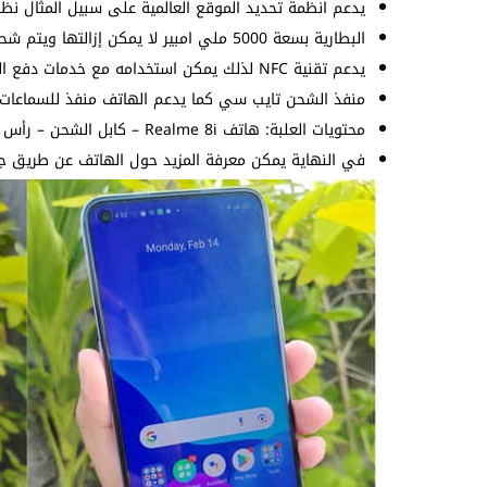
يدعم انظمة تحديد الموقع العالمية على سبيل المثال نظ
البطارية بسعة 5000 ملي امبير لا يمكن إزالتها ويتم شحنها بواسطة شاحن سريع 18 واط.
يدعم تقنية NFC لذلك يمكن استخدامه مع خدمات دفع المال الإلكترونية.
منفذ الشحن تايب سي كما يدعم الهاتف منفذ للسماعات 3.5 ملم
محتويات العلبة: هاتف Realme 8i – كابل الشحن – رأس الشاحن – الضمان والتعليمات – دبوس الشريحة.
في النهاية يمكن معرفة المزيد حول الهاتف عن طريق جدو