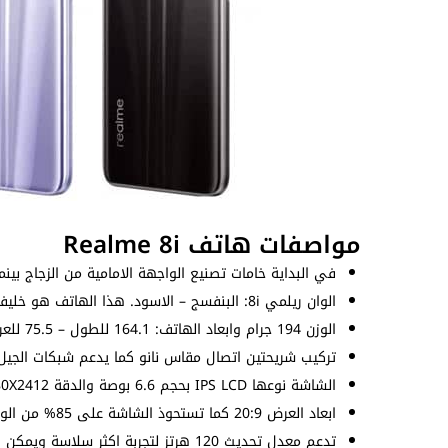
مواصفات هاتف Realme 8i
في البداية خامات تصنيع الواجهة الامامية من الزجاج بينم
الوان ريلمي 8i: البنفسج – الاسود. هذا الهاتف هو خليفة
الوزن 194 جرام وابعاد الهاتف: 164.1 للطول – 75.5 للعرض – 8.5 للسُمك (ملم).
تركيب شريحتين اتصال مقاس نانو كما يدعم شبكات الجيل ال
الشاشة نوعها IPS LCD بحجم 6.6 بوصة والدقة 1080X2412 بيكسل بكثافة بيكسلات 400 بيكسل لكل بوصة.
ابعاد العرض 20:9 كما تستحوذ الشاشة على 85% من الواجهة الامامية ويصل سطوعها إلى 600nits.
تدعم معدل تحديث 120 هرتز لتجربة اكثر سلاسة ويمكن ضبط المعدل يدوياً من الإعدادات.