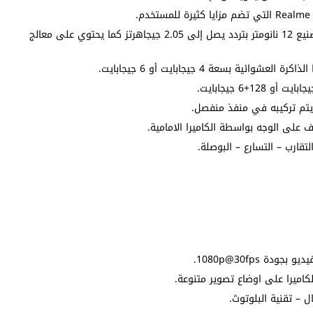
المعالج ميدياتك هيليو جي 96 ثماني النواة تكنولوجيا تصنيع 12 نانومتر بتردد يصل إلى 2.05 جيجاهرتز كما يحتوي على معالج
يتم تركيبه في منفذ منفصل.
 على الوجه بواسطة الكاميرا الامامية.
قارب – التسارع – البوصلة.
 – تقنية البلوتوث.