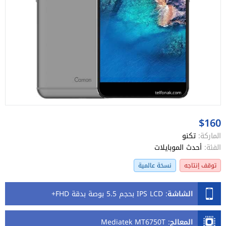
$160
الماركة:
تكنو
الفئة:
أحدث الموبايلات
توقف إنتاجه
نسخة عالمية
الشاشة
:
IPS LCD بحجم 5.5 بوصة بدقة FHD+
المعالج
:
Mediatek MT6750T