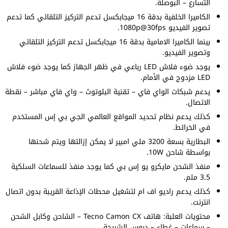
التسارع – البوصلة.
الكاميرا الخلفية بدقة 16 ميجابكسل تدعم التركيز التلقائي كما تدعم
تصوير الفيديو 1080p@30fps.
بينما الكاميرا الامامية بدقة 16 ميجابكسل تدعم التركيز التلقائي
وتصوير الفيديو.
يوجد ضوء فلاش LED رباعي في ظهر الجهاز كما يوجد ضوء فلاش
LED مزدوج في الأمام.
يدعم شبكات الواي فاي – تقنية البلوتوث – واي فاي مباشر – نقطة
الاتصال.
كذلك يدعم نظام تحديد المواقع العالمي الجي بي إس المستخدم
في الخرائط.
البطارية بسعة 3200 ملي امبير لا يمكن إزالتها ويتم شحنها
بواسطة شاحن 10W.
منفذ الشحن مايكرو يو إس بي كما يوجد منفذ للسماعات السلكية
3.5 ملم.
كذلك يدعم راديو اف ام لتشغيل محطات الإذاعة القريبة بدون اتصال
انترنت.
محتويات العلبة: هاتف Tecno Camon CX – الشاحن وكابل الشحن
– سماعات – غطاء – دبوس الشريحة.