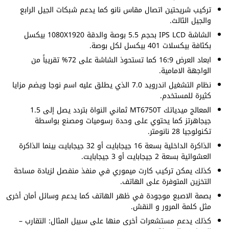
تركيب شريحتين اتصال مقاس نانو كما يدعم شبكات الجيل الرابع
والجيل الثالث.
الشاشة IPS LCD بحجم 5.5 بوصة والدقة 1080X1920 بيكسل
بكثافة بيكسلات 401 بيكسل لكل بوصة.
ابعاد العرض 16:9 كما تستحوذ الشاشة على 72% تقريباً من
الواجهة الامامية.
نظام التشغيل اندرويد 7.0 الذي يطلق عليه اسم نوجا ويضم مزايا
كثيرة للمستخدم.
المعالج ميدياتك MT6750T ثماني النواة بتردد يصل إلى 1.5
جيجاهرتز كما يحتوي على وحدة رسوميات ومصنع بواسطة
تكنولوجيا 28 نانومتر.
الذاكرة الداخلية بسعة 16 جيجابايت أو 32 جيجابايت بينما الذاكرة
العشوائية بسعة 2 جيجابايت أو 3 جيجابايت.
كذلك يمكن تركيب كارت ميموري في منفذ منفصل لزيادة مساحة
التخزين المتوفرة على الهاتف.
بصمة الاصبع موجودة في ظهر الهاتف كما يدعم وسائل أمان أخرى
مثل كلمة المرور و النقش.
كذلك يدعم مستشعرات أخرى منها على سبيل المثال: التقارب –