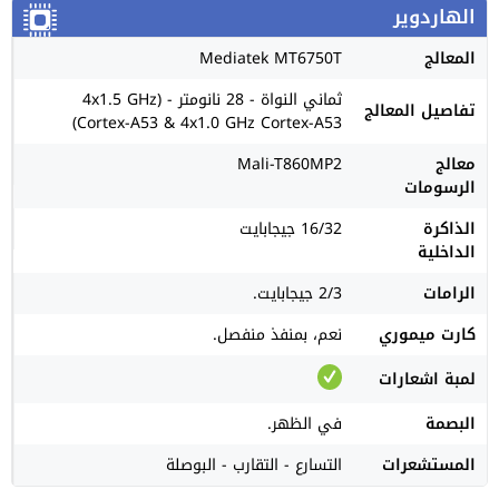
الهاردوير
المعالج
Mediatek MT6750T
ثماني النواة - 28 نانومتر - (4x1.5 GHz
تفاصيل المعالج
Cortex-A53 & 4x1.0 GHz Cortex-A53)
معالج
Mali-T860MP2
الرسومات
الذاكرة
16/32 جيجابايت
الداخلية
الرامات
2/3 جيجابايت.
كارت ميموري
نعم، بمنفذ منفصل.
لمبة اشعارات
البصمة
في الظهر.
المستشعرات
التسارع - التقارب - البوصلة