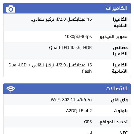
الكاميرات
الكاميرا
16 ميجابكسل f/2.0، تركيز تلقائي.
الخلفية
تصوير الفيديو
1080p@30fps
خصائص
Quad-LED flash, HDR
الكاميرا
الكاميرا
16 ميجابكسل f/2.0، تركيز تلقائي + Dual-LED
الأمامية
flash
الاتصالات
واي فاي
Wi-Fi 802.11 a/b/g/n
بلوتوث
4.2, A2DP, LE
تحديد المواقع
GPS
NFC
لا.