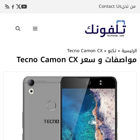
نتقل
من نحن
Contact Us
لى
لمحتوى
القائمة
الرئيسية
»
تكنو
»
Tecno Camon CX
مواصفات و سعر Tecno Camon CX